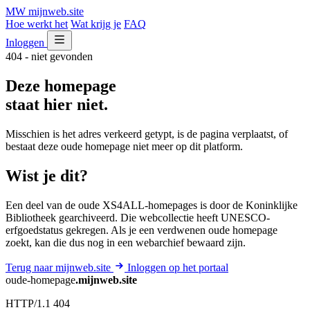
MW
mijnweb
.site
Hoe werkt het
Wat krijg je
FAQ
Inloggen
404 - niet gevonden
Deze homepage
staat hier niet.
Misschien is het adres verkeerd getypt, is de pagina verplaatst, of
bestaat deze oude homepage niet meer op dit platform.
Wist je dit?
Een deel van de oude XS4ALL-homepages is door de Koninklijke
Bibliotheek gearchiveerd. Die webcollectie heeft UNESCO-
erfgoedstatus gekregen. Als je een verdwenen oude homepage
zoekt, kan die dus nog in een webarchief bewaard zijn.
Terug naar mijnweb.site
Inloggen op het portaal
oude-homepage
.mijnweb.site
HTTP/1.1 404