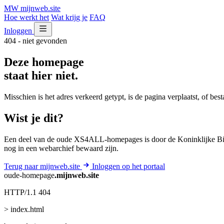
MW
mijnweb
.site
Hoe werkt het
Wat krijg je
FAQ
Inloggen
404 - niet gevonden
Deze homepage
staat hier niet.
Misschien is het adres verkeerd getypt, is de pagina verplaatst, of be
Wist je dit?
Een deel van de oude XS4ALL-homepages is door de Koninklijke Bib
nog in een webarchief bewaard zijn.
Terug naar mijnweb.site
Inloggen op het portaal
oude-homepage
.mijnweb.site
HTTP/1.1 404
> index.html