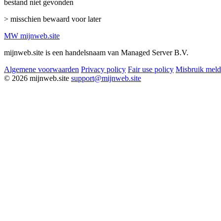
bestand niet gevonden
> misschien bewaard voor later
MW
mijnweb
.site
mijnweb.site is een handelsnaam van Managed Server B.V.
Algemene voorwaarden
Privacy policy
Fair use policy
Misbruik mel
© 2026 mijnweb.site
support@mijnweb.site