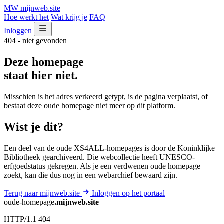
MW
mijnweb
.site
Hoe werkt het
Wat krijg je
FAQ
Inloggen
404 - niet gevonden
Deze homepage
staat hier niet.
Misschien is het adres verkeerd getypt, is de pagina verplaatst, of
bestaat deze oude homepage niet meer op dit platform.
Wist je dit?
Een deel van de oude XS4ALL-homepages is door de Koninklijke
Bibliotheek gearchiveerd. Die webcollectie heeft UNESCO-
erfgoedstatus gekregen. Als je een verdwenen oude homepage
zoekt, kan die dus nog in een webarchief bewaard zijn.
Terug naar mijnweb.site
Inloggen op het portaal
oude-homepage
.mijnweb.site
HTTP/1.1 404