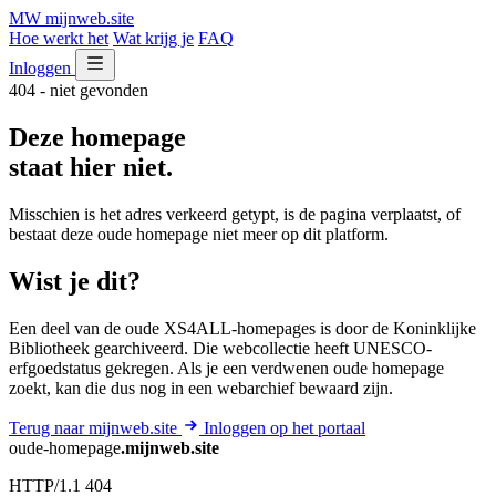
MW
mijnweb
.site
Hoe werkt het
Wat krijg je
FAQ
Inloggen
404 - niet gevonden
Deze homepage
staat hier niet.
Misschien is het adres verkeerd getypt, is de pagina verplaatst, of
bestaat deze oude homepage niet meer op dit platform.
Wist je dit?
Een deel van de oude XS4ALL-homepages is door de Koninklijke
Bibliotheek gearchiveerd. Die webcollectie heeft UNESCO-
erfgoedstatus gekregen. Als je een verdwenen oude homepage
zoekt, kan die dus nog in een webarchief bewaard zijn.
Terug naar mijnweb.site
Inloggen op het portaal
oude-homepage
.mijnweb.site
HTTP/1.1 404