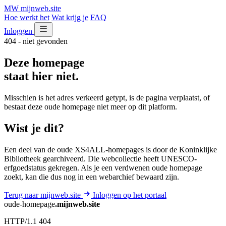
MW
mijnweb
.site
Hoe werkt het
Wat krijg je
FAQ
Inloggen
404 - niet gevonden
Deze homepage
staat hier niet.
Misschien is het adres verkeerd getypt, is de pagina verplaatst, of
bestaat deze oude homepage niet meer op dit platform.
Wist je dit?
Een deel van de oude XS4ALL-homepages is door de Koninklijke
Bibliotheek gearchiveerd. Die webcollectie heeft UNESCO-
erfgoedstatus gekregen. Als je een verdwenen oude homepage
zoekt, kan die dus nog in een webarchief bewaard zijn.
Terug naar mijnweb.site
Inloggen op het portaal
oude-homepage
.mijnweb.site
HTTP/1.1 404