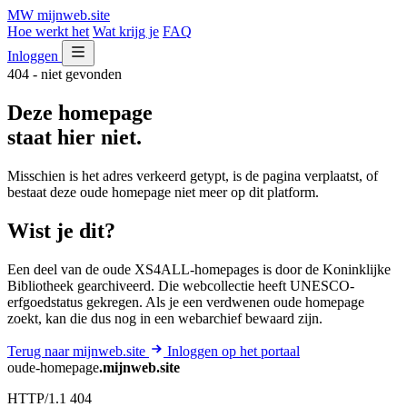
MW
mijnweb
.site
Hoe werkt het
Wat krijg je
FAQ
Inloggen
404 - niet gevonden
Deze homepage
staat hier niet.
Misschien is het adres verkeerd getypt, is de pagina verplaatst, of
bestaat deze oude homepage niet meer op dit platform.
Wist je dit?
Een deel van de oude XS4ALL-homepages is door de Koninklijke
Bibliotheek gearchiveerd. Die webcollectie heeft UNESCO-
erfgoedstatus gekregen. Als je een verdwenen oude homepage
zoekt, kan die dus nog in een webarchief bewaard zijn.
Terug naar mijnweb.site
Inloggen op het portaal
oude-homepage
.mijnweb.site
HTTP/1.1 404