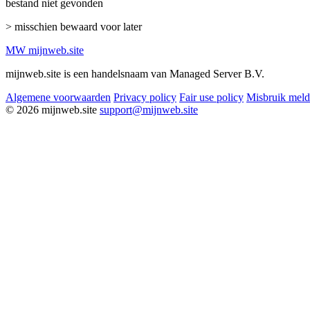
bestand niet gevonden
> misschien bewaard voor later
MW
mijnweb
.site
mijnweb.site is een handelsnaam van Managed Server B.V.
Algemene voorwaarden
Privacy policy
Fair use policy
Misbruik mel
© 2026 mijnweb.site
support@mijnweb.site