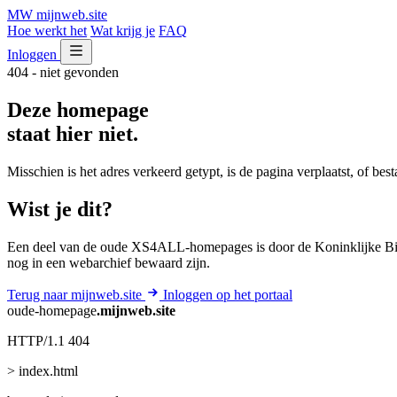
MW
mijnweb
.site
Hoe werkt het
Wat krijg je
FAQ
Inloggen
404 - niet gevonden
Deze homepage
staat hier niet.
Misschien is het adres verkeerd getypt, is de pagina verplaatst, of be
Wist je dit?
Een deel van de oude XS4ALL-homepages is door de Koninklijke Bib
nog in een webarchief bewaard zijn.
Terug naar mijnweb.site
Inloggen op het portaal
oude-homepage
.mijnweb.site
HTTP/1.1 404
> index.html