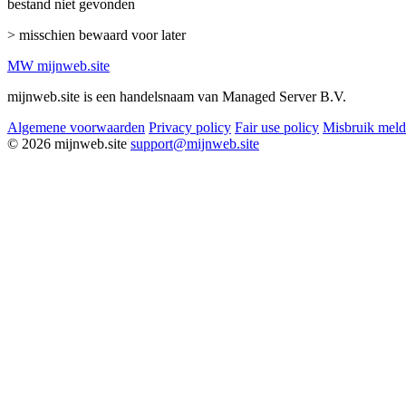
bestand niet gevonden
> misschien bewaard voor later
MW
mijnweb
.site
mijnweb.site is een handelsnaam van Managed Server B.V.
Algemene voorwaarden
Privacy policy
Fair use policy
Misbruik mel
© 2026 mijnweb.site
support@mijnweb.site