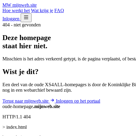
MW
mijnweb
.site
Hoe werkt het
Wat krijg je
FAQ
Inloggen
404 - niet gevonden
Deze homepage
staat hier niet.
Misschien is het adres verkeerd getypt, is de pagina verplaatst, of be
Wist je dit?
Een deel van de oude XS4ALL-homepages is door de Koninklijke Bib
nog in een webarchief bewaard zijn.
Terug naar mijnweb.site
Inloggen op het portaal
oude-homepage
.mijnweb.site
HTTP/1.1 404
> index.html