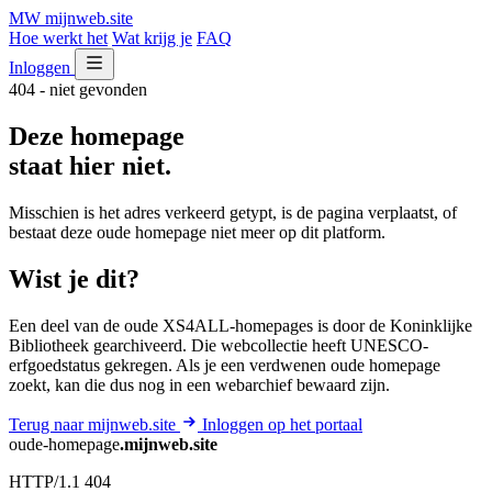
MW
mijnweb
.site
Hoe werkt het
Wat krijg je
FAQ
Inloggen
404 - niet gevonden
Deze homepage
staat hier niet.
Misschien is het adres verkeerd getypt, is de pagina verplaatst, of
bestaat deze oude homepage niet meer op dit platform.
Wist je dit?
Een deel van de oude XS4ALL-homepages is door de Koninklijke
Bibliotheek gearchiveerd. Die webcollectie heeft UNESCO-
erfgoedstatus gekregen. Als je een verdwenen oude homepage
zoekt, kan die dus nog in een webarchief bewaard zijn.
Terug naar mijnweb.site
Inloggen op het portaal
oude-homepage
.mijnweb.site
HTTP/1.1 404