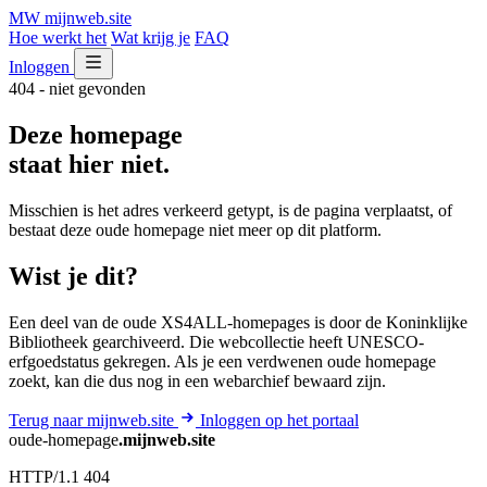
MW
mijnweb
.site
Hoe werkt het
Wat krijg je
FAQ
Inloggen
404 - niet gevonden
Deze homepage
staat hier niet.
Misschien is het adres verkeerd getypt, is de pagina verplaatst, of
bestaat deze oude homepage niet meer op dit platform.
Wist je dit?
Een deel van de oude XS4ALL-homepages is door de Koninklijke
Bibliotheek gearchiveerd. Die webcollectie heeft UNESCO-
erfgoedstatus gekregen. Als je een verdwenen oude homepage
zoekt, kan die dus nog in een webarchief bewaard zijn.
Terug naar mijnweb.site
Inloggen op het portaal
oude-homepage
.mijnweb.site
HTTP/1.1 404