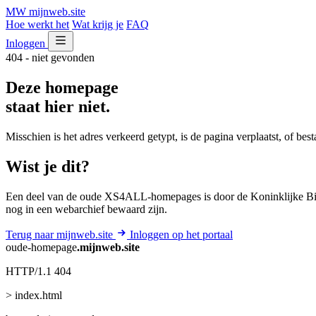
MW
mijnweb
.site
Hoe werkt het
Wat krijg je
FAQ
Inloggen
404 - niet gevonden
Deze homepage
staat hier niet.
Misschien is het adres verkeerd getypt, is de pagina verplaatst, of be
Wist je dit?
Een deel van de oude XS4ALL-homepages is door de Koninklijke Bib
nog in een webarchief bewaard zijn.
Terug naar mijnweb.site
Inloggen op het portaal
oude-homepage
.mijnweb.site
HTTP/1.1 404
> index.html