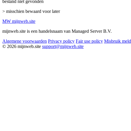
bestand niet gevonden
> misschien bewaard voor later
MW
mijnweb
.site
mijnweb.site is een handelsnaam van Managed Server B.V.
Algemene voorwaarden
Privacy policy
Fair use policy
Misbruik mel
© 2026 mijnweb.site
support@mijnweb.site