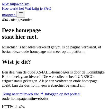
MW
mijnweb
.site
Hoe werkt het
Wat krijg je
FAQ
Inloggen
404 - niet gevonden
Deze homepage
staat hier niet.
Misschien is het adres verkeerd getypt, is de pagina verplaatst, of
bestaat deze oude homepage niet meer op dit platform.
Wist je dit?
Een deel van de oude XS4ALL-homepages is door de Koninklijke
Bibliotheek gearchiveerd. Die webcollectie heeft UNESCO-
erfgoedstatus gekregen. Als je een verdwenen oude homepage
zoekt, kan die dus nog in een webarchief bewaard zijn.
Terug naar mijnweb.site
Inloggen op het portaal
oude-homepage
.mijnweb.site
HTTP/1.1 404