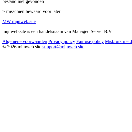
bestand niet gevonden
> misschien bewaard voor later
MW
mijnweb
.site
mijnweb.site is een handelsnaam van Managed Server B.V.
Algemene voorwaarden
Privacy policy
Fair use policy
Misbruik mel
© 2026 mijnweb.site
support@mijnweb.site