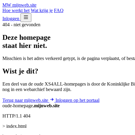
MW
mijnweb
.site
Hoe werkt het
Wat krijg je
FAQ
Inloggen
404 - niet gevonden
Deze homepage
staat hier niet.
Misschien is het adres verkeerd getypt, is de pagina verplaatst, of be
Wist je dit?
Een deel van de oude XS4ALL-homepages is door de Koninklijke Bib
nog in een webarchief bewaard zijn.
Terug naar mijnweb.site
Inloggen op het portaal
oude-homepage
.mijnweb.site
HTTP/1.1 404
> index.html