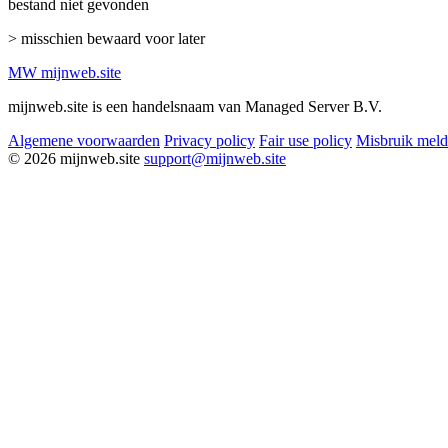
bestand niet gevonden
> misschien bewaard voor later
MW
mijnweb
.site
mijnweb.site is een handelsnaam van Managed Server B.V.
Algemene voorwaarden
Privacy policy
Fair use policy
Misbruik mel
© 2026 mijnweb.site
support@mijnweb.site