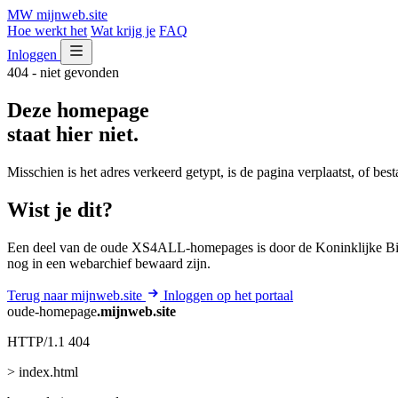
MW
mijnweb
.site
Hoe werkt het
Wat krijg je
FAQ
Inloggen
404 - niet gevonden
Deze homepage
staat hier niet.
Misschien is het adres verkeerd getypt, is de pagina verplaatst, of be
Wist je dit?
Een deel van de oude XS4ALL-homepages is door de Koninklijke Bib
nog in een webarchief bewaard zijn.
Terug naar mijnweb.site
Inloggen op het portaal
oude-homepage
.mijnweb.site
HTTP/1.1 404
> index.html