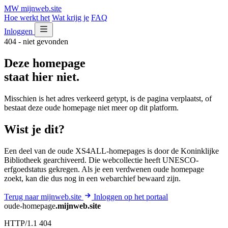
MW
mijnweb
.site
Hoe werkt het
Wat krijg je
FAQ
Inloggen
404 - niet gevonden
Deze homepage
staat hier niet.
Misschien is het adres verkeerd getypt, is de pagina verplaatst, of
bestaat deze oude homepage niet meer op dit platform.
Wist je dit?
Een deel van de oude XS4ALL-homepages is door de Koninklijke
Bibliotheek gearchiveerd. Die webcollectie heeft UNESCO-
erfgoedstatus gekregen. Als je een verdwenen oude homepage
zoekt, kan die dus nog in een webarchief bewaard zijn.
Terug naar mijnweb.site
Inloggen op het portaal
oude-homepage
.mijnweb.site
HTTP/1.1 404