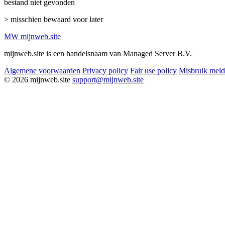
bestand niet gevonden
> misschien bewaard voor later
MW
mijnweb
.site
mijnweb.site is een handelsnaam van Managed Server B.V.
Algemene voorwaarden
Privacy policy
Fair use policy
Misbruik mel
© 2026 mijnweb.site
support@mijnweb.site