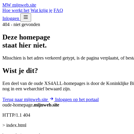
MW
mijnweb
.site
Hoe werkt het
Wat krijg je
FAQ
Inloggen
404 - niet gevonden
Deze homepage
staat hier niet.
Misschien is het adres verkeerd getypt, is de pagina verplaatst, of be
Wist je dit?
Een deel van de oude XS4ALL-homepages is door de Koninklijke Bib
nog in een webarchief bewaard zijn.
Terug naar mijnweb.site
Inloggen op het portaal
oude-homepage
.mijnweb.site
HTTP/1.1 404
> index.html