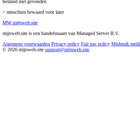
bestand niet gevonden
> misschien bewaard voor later
MW
mijnweb
.site
mijnweb.site is een handelsnaam van Managed Server B.V.
Algemene voorwaarden
Privacy policy
Fair use policy
Misbruik mel
© 2026 mijnweb.site
support@mijnweb.site