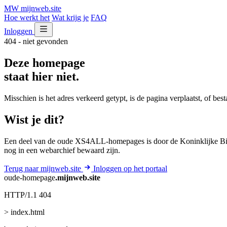
MW
mijnweb
.site
Hoe werkt het
Wat krijg je
FAQ
Inloggen
404 - niet gevonden
Deze homepage
staat hier niet.
Misschien is het adres verkeerd getypt, is de pagina verplaatst, of be
Wist je dit?
Een deel van de oude XS4ALL-homepages is door de Koninklijke Bib
nog in een webarchief bewaard zijn.
Terug naar mijnweb.site
Inloggen op het portaal
oude-homepage
.mijnweb.site
HTTP/1.1 404
> index.html