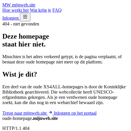
MW
mijnweb
.site
Hoe werkt het
Wat krijg je
FAQ
Inloggen
404 - niet gevonden
Deze homepage
staat hier niet.
Misschien is het adres verkeerd getypt, is de pagina verplaatst, of
bestaat deze oude homepage niet meer op dit platform.
Wist je dit?
Een deel van de oude XS4ALL-homepages is door de Koninklijke
Bibliotheek gearchiveerd. Die webcollectie heeft UNESCO-
erfgoedstatus gekregen. Als je een verdwenen oude homepage
zoekt, kan die dus nog in een webarchief bewaard zijn.
Terug naar mijnweb.site
Inloggen op het portaal
oude-homepage
.mijnweb.site
HTTP/1.1 404