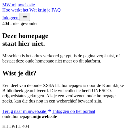
MW
mijnweb
.site
Hoe werkt het
Wat krijg je
FAQ
Inloggen
404 - niet gevonden
Deze homepage
staat hier niet.
Misschien is het adres verkeerd getypt, is de pagina verplaatst, of
bestaat deze oude homepage niet meer op dit platform.
Wist je dit?
Een deel van de oude XS4ALL-homepages is door de Koninklijke
Bibliotheek gearchiveerd. Die webcollectie heeft UNESCO-
erfgoedstatus gekregen. Als je een verdwenen oude homepage
zoekt, kan die dus nog in een webarchief bewaard zijn.
Terug naar mijnweb.site
Inloggen op het portaal
oude-homepage
.mijnweb.site
HTTP/1.1 404