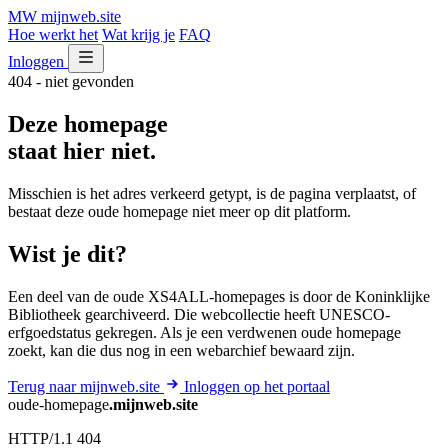
MW
mijnweb
.site
Hoe werkt het
Wat krijg je
FAQ
Inloggen
404 - niet gevonden
Deze homepage
staat hier niet.
Misschien is het adres verkeerd getypt, is de pagina verplaatst, of
bestaat deze oude homepage niet meer op dit platform.
Wist je dit?
Een deel van de oude XS4ALL-homepages is door de Koninklijke
Bibliotheek gearchiveerd. Die webcollectie heeft UNESCO-
erfgoedstatus gekregen. Als je een verdwenen oude homepage
zoekt, kan die dus nog in een webarchief bewaard zijn.
Terug naar mijnweb.site
Inloggen op het portaal
oude-homepage
.mijnweb.site
HTTP/1.1 404