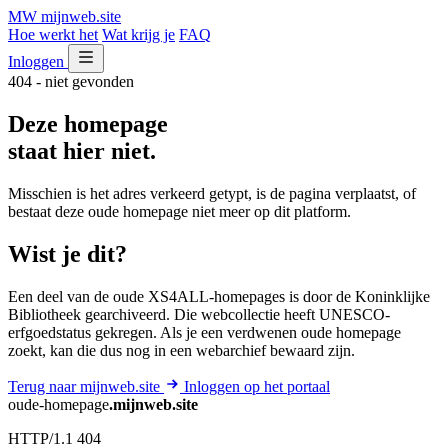
MW
mijnweb
.site
Hoe werkt het
Wat krijg je
FAQ
Inloggen
404 - niet gevonden
Deze homepage
staat hier niet.
Misschien is het adres verkeerd getypt, is de pagina verplaatst, of
bestaat deze oude homepage niet meer op dit platform.
Wist je dit?
Een deel van de oude XS4ALL-homepages is door de Koninklijke
Bibliotheek gearchiveerd. Die webcollectie heeft UNESCO-
erfgoedstatus gekregen. Als je een verdwenen oude homepage
zoekt, kan die dus nog in een webarchief bewaard zijn.
Terug naar mijnweb.site
Inloggen op het portaal
oude-homepage
.mijnweb.site
HTTP/1.1 404