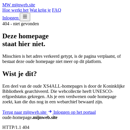
MW
mijnweb
.site
Hoe werkt het
Wat krijg je
FAQ
Inloggen
404 - niet gevonden
Deze homepage
staat hier niet.
Misschien is het adres verkeerd getypt, is de pagina verplaatst, of
bestaat deze oude homepage niet meer op dit platform.
Wist je dit?
Een deel van de oude XS4ALL-homepages is door de Koninklijke
Bibliotheek gearchiveerd. Die webcollectie heeft UNESCO-
erfgoedstatus gekregen. Als je een verdwenen oude homepage
zoekt, kan die dus nog in een webarchief bewaard zijn.
Terug naar mijnweb.site
Inloggen op het portaal
oude-homepage
.mijnweb.site
HTTP/1.1 404