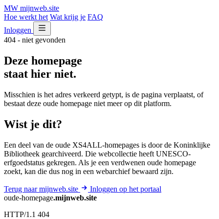
MW
mijnweb
.site
Hoe werkt het
Wat krijg je
FAQ
Inloggen
404 - niet gevonden
Deze homepage
staat hier niet.
Misschien is het adres verkeerd getypt, is de pagina verplaatst, of
bestaat deze oude homepage niet meer op dit platform.
Wist je dit?
Een deel van de oude XS4ALL-homepages is door de Koninklijke
Bibliotheek gearchiveerd. Die webcollectie heeft UNESCO-
erfgoedstatus gekregen. Als je een verdwenen oude homepage
zoekt, kan die dus nog in een webarchief bewaard zijn.
Terug naar mijnweb.site
Inloggen op het portaal
oude-homepage
.mijnweb.site
HTTP/1.1 404